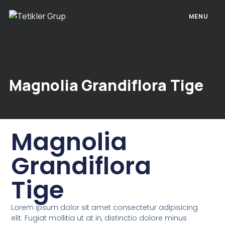
MENU
Magnolia Grandiflora Tige
Magnolia
Grandiflora
Tige
Lorem ipsum dolor sit amet consectetur adipisicing
elit. Fugiat mollitia ut at in, distinctio dolore minus