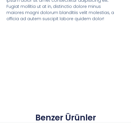
ipsum dolor sit amet consectetur adipisicing elit.
Fugiat mollitia ut at in, distinctio dolore minus
maiores magni dolorum blanditiis velit molestias, a
officia ad autem suscipit labore quidem dolor!
Benzer Ürünler