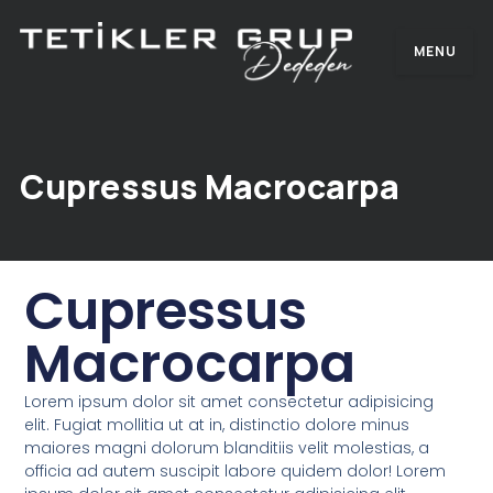
MENU
Cupressus Macrocarpa
Cupressus
Macrocarpa
Lorem ipsum dolor sit amet consectetur adipisicing
elit. Fugiat mollitia ut at in, distinctio dolore minus
maiores magni dolorum blanditiis velit molestias, a
officia ad autem suscipit labore quidem dolor! Lorem