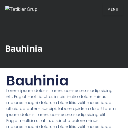
MENU
Bauhinia
Bauhinia
Lorem ipsum dolor sit amet consectetur adipisicing
elit. Fugiat mollitia ut at in, distinctio dolore minus
maiores magni dolorum blanditiis velit molestias, a
officia ad autem suscipit labore quidem dolor! Lorem
ipsum dolor sit amet consectetur adipisicing elit.
Fugiat mollitia ut at in, distinctio dolore minus
maiores magni dolorum blanditiis velit molestias, a