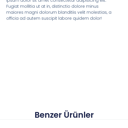
ipsum dolor sit amet consectetur adipisicing elit.
Fugiat mollitia ut at in, distinctio dolore minus
maiores magni dolorum blanditiis velit molestias, a
officia ad autem suscipit labore quidem dolor!
Benzer Ürünler