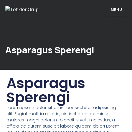
MENU
Asparagus Sperengi
Asparagus
Sperengi
Lorem ipsum dolor sit amet consectetur adipisicing
elit. Fugiat mollitia ut at in, distinctio dolore minus
maiores magni dolorum blanditiis velit molestias, a
officia ad autem suscipit labore quidem dolor! Lorem